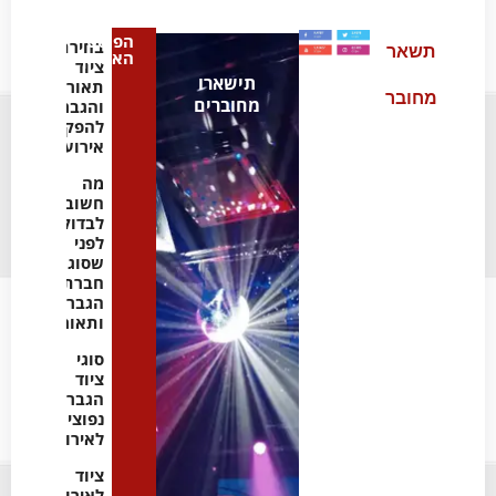
הפוסט
בחירת
תשאר
האחרון
ציוד
תישארו
תאורה
מחובר
מחוברים
והגברה
להפקת
אירועים
מה
חשוב
לבדוק
לפני
שסוגרים
חברת
הגברה
ותאורה
סוגי
ציוד
הגברה
נפוצים
לאירועים
ציוד
לאירועים