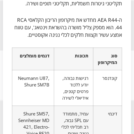
תקליטני גיטרות חשמליות, תקליטני תופים ושירה.
ה-AEA R44 מחדש את מיקרופון הריבון הקלאסי RCA
44. הוא מספק צליל מושרה בהשראת וינטאג', עם טווח
אמצע עשיר וקצוות חלקים לכלי נגינה אקוסטיים.
סוג
תכונות
דגמים מומלצים
המיקרופון
קונדנסר
רגישות גבוהה,
Neumann U87,
יודע ללכוד
Shure SM7B
פרטים קטנים,
אידיאלי לשירה
דינמי
עמיד, מתמודד
Shure SM57,
עם SPL גבוה,
Sennheiser MD
רב תכליתי לכלי
421, Electro-
נגינה שונים
Voice RE20