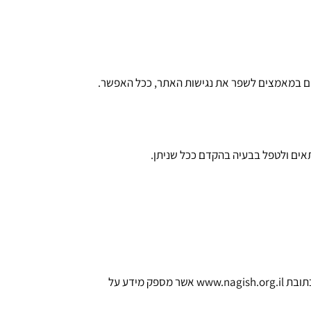
יכים במאמצים לשפר את נגישות האתר, ככל האפשר.
אים ולטפל בבעיה בהקדם ככל שניתן.
לתשומת לבכם, אם לא הצלחתם למצוא פתרון מתאים לבעיית נגישות באתר זה, ייתכן שתוכלו למצוא מענה באתר 'נגישות ישראל' בכתובת www.nagish.org.il אשר מספק מידע על