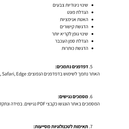
שינוי ניגודיות צבעים
הגדלת פונט
האטת אנימציות
הדגשת קישורים
שינוי גופן לקריא יותר
הגדלת סמן העכבר
הדגשת כותרות
דפדפנים נתמכים:
האתר נתמך לשימוש בדפדפנים הנפוצים: Chrome, Firefox, Safari, Edge ו-Internet Explorer מגרסה 11 ומעלה. יש לוודא כי הדפדפן מעודכן לגרסתו האחרונה.
מסמכים נגישים:
המסמכים באתר הונגשו כקבצי PDF נגישים. במידה ונתקלתם במסמך לא נגיש, אנא פנו אלינו ואנו נדאג להנגיש את המסמך עבורכם.
תאימות לטכנולוגיות מסייעות: