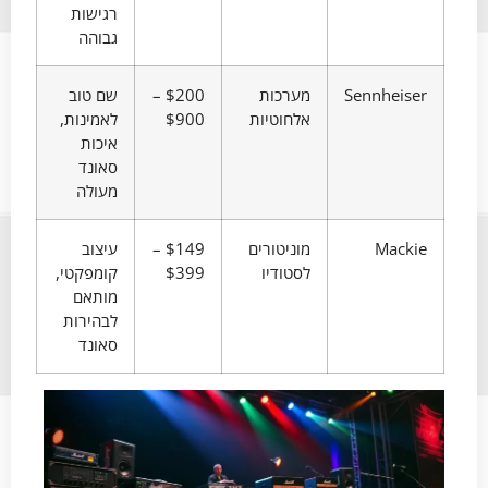
רגישות
גבוהה
Sennheiser
מערכות
$200 –
שם טוב
אלחוטיות
$900
לאמינות,
איכות
סאונד
מעולה
Mackie
מוניטורים
$149 –
עיצוב
לסטודיו
$399
קומפקטי,
מותאם
לבהירות
סאונד