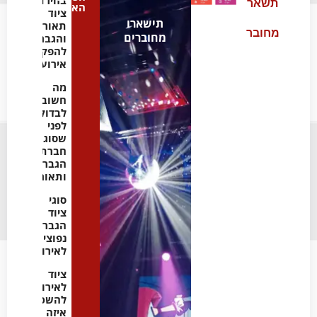
תשאר
האחרון
ציוד
תישארו
תאורה
מחובר
מחוברים
והגברה
להפקת
אירועים
מה
חשוב
לבדוק
לפני
שסוגרים
חברת
הגברה
ותאורה
סוגי
ציוד
הגברה
נפוצים
לאירועים
ציוד
לאירועים
להשכרה:
איזה