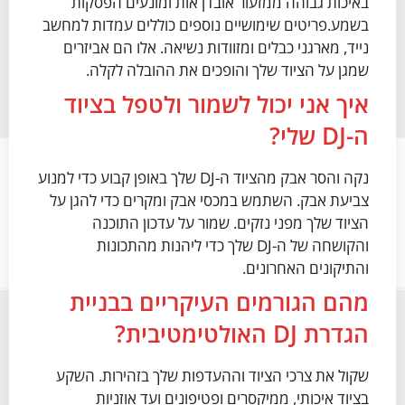
באיכות גבוהה ממזעור אובדן אות ומונעים הפסקות
בשמע.פריטים שימושיים נוספים כוללים עמדות למחשב
נייד, מארגני כבלים ומזוודות נשיאה. אלו הם אביזרים
שמגן על הציוד שלך והופכים את ההובלה לקלה.
איך אני יכול לשמור ולטפל בציוד
ה-DJ שלי?
נקה והסר אבק מהציוד ה-DJ שלך באופן קבוע כדי למנוע
צביעת אבק. השתמש במכסי אבק ומקרים כדי להגן על
הציוד שלך מפני נזקים. שמור על עדכון התוכנה
והקושחה של ה-DJ שלך כדי ליהנות מהתכונות
והתיקונים האחרונים.
מהם הגורמים העיקריים בבניית
הגדרת DJ האולטימטיבית?
שקול את צרכי הציוד וההעדפות שלך בזהירות. השקע
בציוד איכותי, ממיקסרים ופטיפונים ועד אוזניות