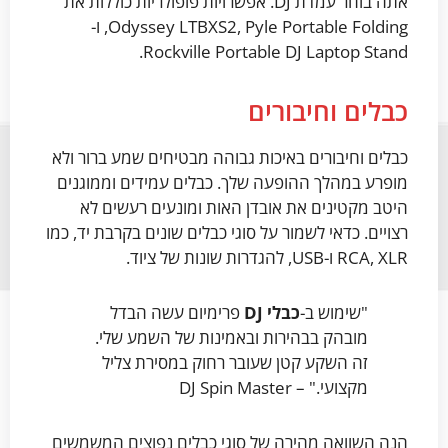
אתה בוחר עמדת DJ. אפשרויות פופולריות כוללות את
Odyssey LTBXS2, Pyle Portable Folding, ו-
Rockville Portable DJ Laptop Stand.
כבלים וחיבורים
כבלים וחיבורים באיכות גבוהה מבטיחים שמע ברור ולא
מופרע במהלך ההופעה שלך. כבלים עמידים וממוגנים
היטב מקטינים את אובדן האות ומונעים רעשים לא
רצויים. כדאי לשמור על סוגי כבלים שונים בקרבת יד, כמו
RCA, XLR ו-USB, להגדרות שונות של ציוד.
"שימוש ב-
כבלי DJ
פרימיום עשה הבדל
מובהק בבהירות ובאמינות של השמע שלי.
זה השקע קטן שעובר רחוק במסירת צליל
מקצועי." – DJ Spin Master
הנה השוואה מהירה של סוגי כבלים נפוצים המשמשים