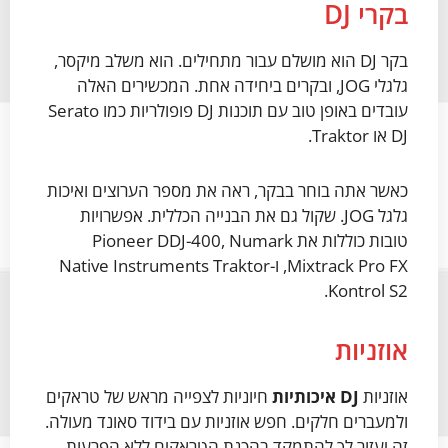
בקרי DJ
בקר DJ הוא מושלם עבור מתחילים. הוא משלב מיקסר,
גלגלי JOG, ובקרים ביחידה אחת. המכשירים האלה
עובדים באופן טוב עם תוכנות DJ פופולריות כמו Serato
DJ או Traktor.
כאשר אתה בוחר בבקר, ראה את מספר הערוצים ואיכות
גלגל JOG. שקול גם את הבנייה הכללית. אפשרויות
טובות כוללות את Pioneer DDJ-400, Numark
Mixtrack Pro FX, ו-Native Instruments Traktor
Kontrol S2.
אוזניות
אוזניות
DJ איכותיות
חיוניות לצפייה מראש של טראקים
ולמעברים חלקים. חפש אוזניות עם בידוד סאונד מעולה.
זה יעזור לך להתמקד בהכנת הטראקים ללא הפרעות.