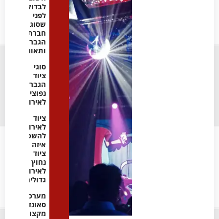
לבדוק
לפני
שסוגרים
חברת
הגברה
ותאורה
סוגי
ציוד
הגברה
נפוצים
לאירועים
ציוד
לאירועים
להשכרה:
איזה
ציוד
נחוץ
לאירועים
גדולים
מערכות
סאונד
מקצועיות