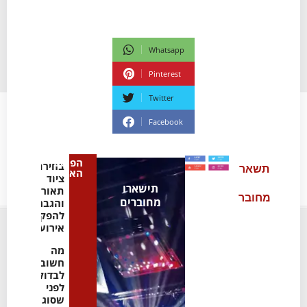
Whatsapp
Pinterest
Twitter
Facebook
הפוסט
בחירת
תשאר
האחרון
ציוד
תישארו
תאורה
מחובר
מחוברים
והגברה
להפקת
אירועים
מה
חשוב
לבדוק
לפני
שסוגרים