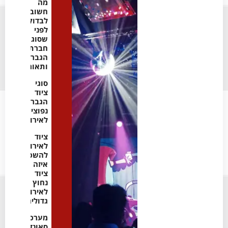
מה
חשוב
לבדוק
לפני
שסוגרים
חברת
הגברה
ותאורה
סוגי
ציוד
הגברה
נפוצים
לאירועים
ציוד
לאירועים
להשכרה:
איזה
ציוד
נחוץ
לאירועים
גדולים
מערכות
סאונד