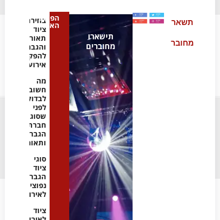
הפוסט
בחירת
תשאר
האחרון
ציוד
תישארו
תאורה
מחובר
מחוברים
והגברה
להפקת
אירועים
מה
חשוב
לבדוק
לפני
שסוגרים
חברת
הגברה
ותאורה
סוגי
ציוד
הגברה
נפוצים
לאירועים
ציוד
לאירועים