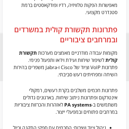
מאפשרות הפקות טלוויזיה, רדיו ופודקאסטים ברמת
סטנדרט מקצועי.
פתרונות תקשורת קולית במשרדים
ובמרחבים ציבוריים
מקומות עבודה מודרניים מאמצים מערכות
תקשורת
קולית
לשיפור שיחות ועידת וידאו ותפעול פנימי.
פתרונות VoIP וציוד של Cisco ו-Jabra משפרים בהירות
השיחה ומפחיתים רעש סביבתי.
פתרונות חכמים משלבים בקרת רעשים, רמקולי
אינטרקום ופתרונות ניתוב שיחות. בארגונים גדולים
משתמשים ב-
PA systems
לאזהרות והכרזות ציבוריות
במרחבים פתוחים ובמפעלי ייצור.
ניהול ציוד ושירות: הסכמים עם ספקי התקנה וכיול