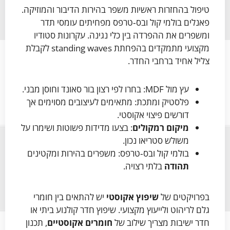
טיפול בהחזרות ראשיות משפר בהירות הדיבור והמוזיקה.
פאנלים בולמי קול ובס‑טרפס מפחיתים עומסי תדר
ומשפרים את ההפרדה בין כלי נגינה. עקרונות סטודיו
מקצועי מתמקדים בהפחתת standing waves לקבלת
צליל אחיד ברחבי החדר.
עץ מול MDF: בחרו לפי רצון בור סאונד וחוסן מבני.
פלסטיק ומתכת: מתאימים לעיצובים מסוימים אך
דורשים פיצוי אקוסטי.
מיקום רמקולים
: בצעו מדידות פשוטות ושימרו על
משולש סטריאו נכון.
בולמי קול ובס‑טרפס: משפרים בהירות ומקטינים
תהודה
בלתי רצויה.
בפרויקטים של
שיפוץ אקוסטי
יש להתאים בין חומרי
גלם לריהוט ולייעוץ מקצועי. שיפוץ חדר קולנוע ביתי או
חדר ישיבות מצריך שילוב של
חומרים אקוסטיים
, תכנון