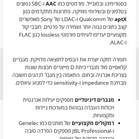
בסטרימינג ובמובייל. פורמטים כמו
AAC
ו‑SBC נפוצים
בטלפונים ובשירותי מוזיקה. פתרונות מתקדמים כגון
aptX
של Qualcomm ו‑LDAC של Sony מאפשרים
קצב נתונים גבוה יותר ושמירה על פרטים. חובבי קול
מקצועיים יעדיפו לעיתים פורמטי lossless כגון FLAC
ו‑ALAC.
חומרה חזקה יוצרת את הבסיס לתוצאה מדויקת. מגברים
קלאסיים מול מגברי כיתת D מייצרים תכונות שונות
בצריכת אנרגיה ובחום. התאמה בין מגבר לנהגים חשובה
מבחינת impedance ו‑sensitivity כדי למנוע עיוותים.
מגברים דיגיטליים
מספקים יעילות אנרגטית
ויכולות העברה גבוהות במערכות ניידות
ומקצועיות.
רמקולים מקצועיים
של מותגים כמו Genelec
ו‑JBL Professional מספקים הפרדה טובה
והגדרה מדויקת של טווחים.