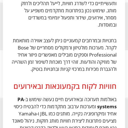
ותעשייתיים כדי לשדרג חוויות, לייעל תהליכים ולחזק
מותג. שימוש נכון בפתרונות מתקדמים משפיע על
מסחר, אירועים, שידור ותפעול יומיומי במשרדים
ובמוסדות.
בחנויות ובמרחבים קמעוניים ניתן לעצב אווירה מותאמת
לקהל. מערכות מולטיזון ורמקולים מסחריים של Bose
Professional וספקים מובילים מאפשרים פיזור אחיד
של מוזיקה והודעות. זוהי דרך מוכחת לשיפור זמן השהייה
ולהגברת מכירות במרכזי קניות ובחנויות בוטיק.
חוויות לקוח בקמעונאות ובאירועים
באולמות תערוכה ובאירועים חיים נעשה שימוש ב-
PA
systems
ומערכות ערבוב מתקדמות כדי להבטיח כיסוי
אחיד ומיקרופוניה נקייה. מותגים כמו JBL ו-Yamaha
מציעים פתרונות ליצירת חוויות מותג חזקות. ניהול סאונד
נכון תורם לעמידות בתנאי רעש ולדיוק בדברי קריינות