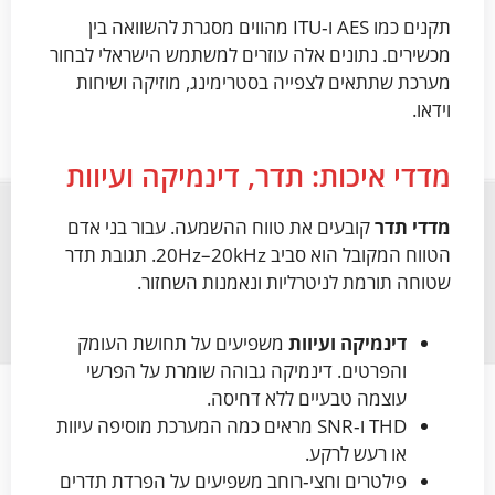
תקנים כמו AES ו‑ITU מהווים מסגרת להשוואה בין
מכשירים. נתונים אלה עוזרים למשתמש הישראלי לבחור
מערכת שתתאים לצפייה בסטרימינג, מוזיקה ושיחות
וידאו.
מדדי איכות: תדר, דינמיקה ועיוות
מדדי תדר
קובעים את טווח ההשמעה. עבור בני אדם
הטווח המקובל הוא סביב 20Hz–20kHz. תגובת תדר
שטוחה תורמת לניטרליות ונאמנות השחזור.
דינמיקה ועיוות
משפיעים על תחושת העומק
והפרטים. דינמיקה גבוהה שומרת על הפרשי
עוצמה טבעיים ללא דחיסה.
THD ו‑SNR מראים כמה המערכת מוסיפה עיוות
או רעש לרקע.
פילטרים וחצי‑רוחב משפיעים על הפרדת תדרים