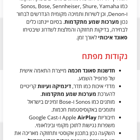
כמו Sonos, Bose, Sennheiser, Shure, Yamaha
ו‑Denon, וכן לשירות ותמיכה מקומית הנדרשים לבחור
נכון
מערכות שמע מתקדמות
. בסיום יינתנו כלים
לבחירה, בדיקות תחזוקה והמלצות לשדרוג שיבטיחו
סאונד איכותי
לאורך זמן.
נקודות מפתח
חדשנות סאונד חכמה
מייצרת התאמה אישית
של פרופיל השמע.
מדדי איכות כמו תדר,
דינמיקה ועיוות
קריטיים
להערכת
מערכות שמע מתקדמות
.
מותגים כמו Sonos ו‑Bose זמינים בישראל
ותומכים באקוסיסטמות חכמות.
חיבוריות Apple
AirPlay
ו‑Google Cast
משפרות נגישות לתוכן מקומי ובינלאומי.
השקעה נכון בתכנון אקוסטי ותחזוקה מאריכה את