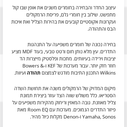
עיצוב החדר והבחירה בחומרים משנים את אופן שבו קול
מתפשט. שילוב בין חומרי גלם, פריסת הרמקולים
ועקרונות אקוסטיים קובעים את בהירות הצליל ואת איכות
הבס והתהודה.
בחירה נכונה של חומרים משפיעה על התנהגות
התדרים. עץ מלא נותן חום ורטט טבעי, בעוד MDF מציע
יציבות וירידה בעיוותים. מתכות ופלסטיק מייצרות הד
חוזר חזק יותר. עבור מערכות של KEF ו‑Bowers &
Wilkins התכנון התיבות מודגש לצמצום
תהודה
ועיוות.
מיקום המדויק של הרמקולים משנה את תחושת השדה
הסטריאו. כלל משולש שווה הצד עוזר ביצירת תמונת
צליל מאוזנת. גובה המאזין וריחוק מהקירות משפיעים על
פיזור התדרים הנמוכים. מערכות עם Room EQ מאת
Yamaha, Sonos ו‑Denon מקלות כיול מהיר.