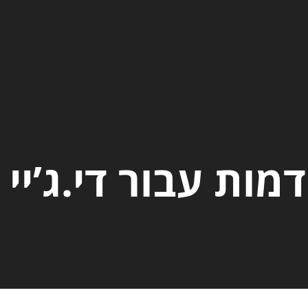
ות עבור די.ג’יי