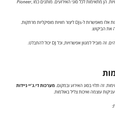
ות. הן מתאימות לכל סוגי האירועים. מותגים כמו
,
Pioneer
עם גידול באירועים, פופולריות המערכות גדלה. מערכות אלו מאפשרות ל-DJs ליצור חוויות מוסיקליות מרתקות.
 את הביקוש.
יל למגוון אפשרויות, וכל DJ יכול להתבלט.
מות
מות. זה תלוי בסוג האירוע ובמקום.
מערכות די.ג'יי ניידות
ניקות עוצמה ואיכות צליל באולמות.
: