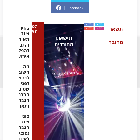
Facebook
הפוסט
בחירת
תשאר
האחרון
ציוד
תישארו
תאורה
מחובר
מחוברים
והגברה
להפקת
אירועים
מה
חשוב
לבדוק
לפני
שסוגרים
חברת
הגברה
ותאורה
סוגי
ציוד
הגברה
נפוצים
לאירועים