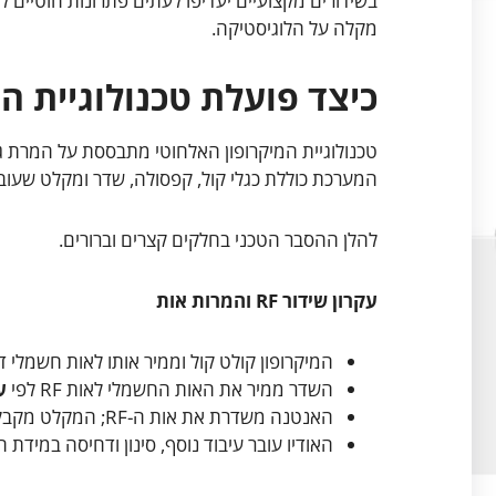
בשידורים מקצועיים יעדיפו לעתים פתרונות חוטיים לגי
מקלה על הלוגיסטיקה.
כיצד פועלת טכנולוגיית ה
המערכת כוללת כגלי קול, קפסולה, שדר ומקלט שעובד
להלן ההסבר הטכני בחלקים קצרים וברורים.
עקרון שידור RF והמרות אות
המיקרופון קולט קול וממיר אותו לאות חשמלי
השדר ממיר את האות החשמלי לאות RF לפי
ע
האנטנה משדרת את אות ה-RF; המקלט מקבל את האות, מבצע דמודולציה והמרה חזרה לאודיו.
האודיו עובר עיבוד נוסף, סינון ודחיסה במידת 