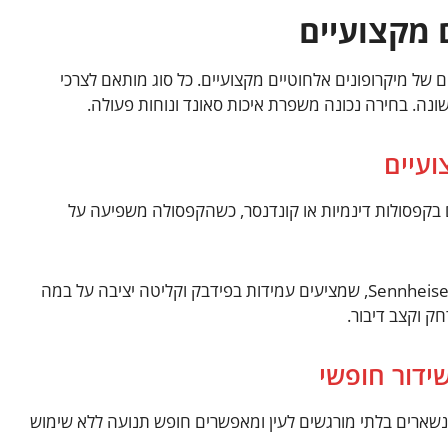
ם מקצועיים
 של מיקרופונים אלחוטיים מקצועיים. כל סוג מותאם לצרכי
ונה. בחירה נכונה משפרת איכות סאונד ונוחות פעולה.
ים בקפסולות דינמיות או קונדנסר, כשהקפסולה משפיעה על
דגמים מבוקשים כוללים את Shure SM58 ו-Sennheiser E835, שמציעים עמידות בפידבק וקליטה יציבה על במה
ק וקצב דיבור.
הם נשארים בלתי מורגשים לעין ומאפשרים חופש תנועה ללא שימוש