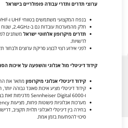
ערוצי תדרים ותדרי עבודה פופולריים בישראל
בנפח המקצועי משתמשים בטווחי UHF ו-VHF בגלל טווח קליטה ויציבות.
חלק מהמערכות עובדות גם ב-2.4GHz, שנוח לסביבות צפופות אך רגיש לעומס רשתות אלחוטיות.
תדרים מיקרופון אלחוטי ישראל
משתנים לפי 
לרשויות.
לפני אירוע רצוי לבצע סריקת ערוצים ולבחור תד
קידוד דיגיטלי מול אנלוגי והשפעה על איכות הסא
קידוד דיגיטלי אנלוגי מיקרופון
מתאר את ההבד
ו-Sennheiser Digital 6000 מדגימות זאת בביצועים מקצועיים.
מערכות אנלוגיות פשוטות פחות, מציעות latency נמוך ולעתים אמינות גבוהה בסביבות מסוימות.
בחירה בין דיגיטלי לאנלוגי תלוית תקציב, דרי
סיכוי להפתעות בזמן אמת.