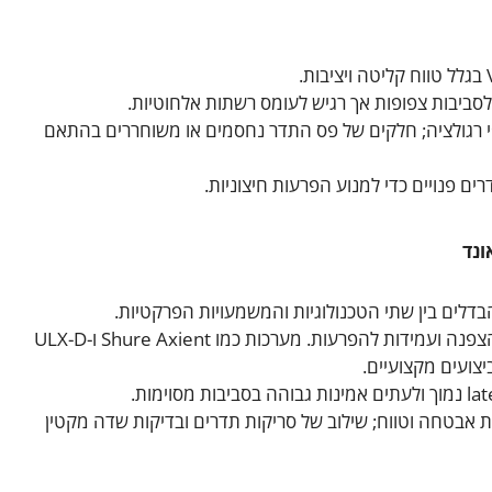
רגולציה; חלקים של פס התדר נחסמים או משוחררים בהתאם
רים פנויים כדי למנוע הפרעות חיצוניות.
ונד
לים בין שתי הטכנולוגיות והמשמעויות הפרקטיות.
קידוד דיגיטלי מציע איכות סאונד גבוהה יותר, הצפנה ועמידות להפרעות. מערכות כמו Shure Axient ו-ULX-D
שות אבטחה וטווח; שילוב של סריקות תדרים ובדיקות שדה מקטין