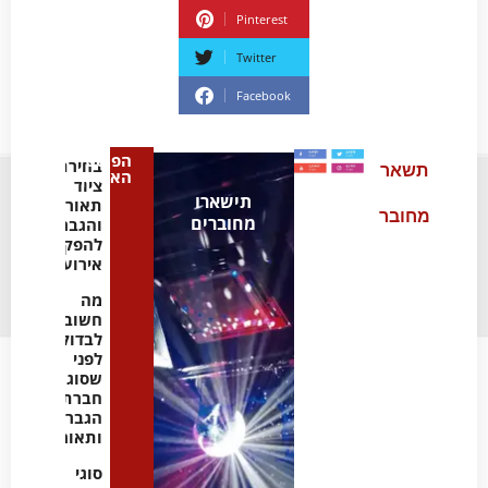
Pinterest
Twitter
Facebook
הפוסט
בחירת
תשאר
האחרון
ציוד
תישארו
תאורה
מחובר
מחוברים
והגברה
להפקת
אירועים
מה
חשוב
לבדוק
לפני
שסוגרים
חברת
הגברה
ותאורה
סוגי