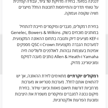
לנגינה בפועל. בחירה מדויקת של ציוד, עבודה קפדנית
על טווחי תדרים והתייחסות לתכונות החלל מייצרים
חוויה שקופה ועמוקה.
בחירת רמקולים, מגברים ומיקסרים חייבת להתחיל
במותגים מוכחים בשוק. Genelec, Bowers & Wilkins
ו-KEF מציעים דיוק ותגובה בתחום ההאזנה המקצועית.
למערכות הגברה מקצועיות Crown ו-QSC מספקים
אמינות בעוצמות גבוהות. לאולפנים ולשליטה חיה
Yamaha ו-Allen & Heath נותנים מענה למיקס
ומוניטורינג מדויק.
רמקולים יוקרתיים
מתאימים לזירת ההאזנה, אך יש
להתאים אותם לחלל. מערכות סטריאו או מערכות
מרחביות דורשות תיאום פאזות וכיווני שידור. בחירת
מיקום נכונה למגברים ומיקסרים משפרת את היציבות
ומונעת הפרעות אלקטרוניות.