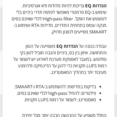
הגדרות EQ
צריכות להיות מדודות ולא אגרסיביות.
שימוש ב-EQ פרמטרי מאפשר לפתוח תדרי ביניים בלי
לטשטש את הווקל. High-pass filter לכלי שאינם בסים
מנקה עומס בתחתית התדרים. מדידות RTA ושימוש ב-
SMAART מסייעים לכוונון מדויק.
עבודה נכונה על
הגדרות EQ
משפיעה על הטון
והתחושה. איזון בין בס, ביניים והגבה מוביל לטון נקי
ומלוטש. במעבר לאספקת מערכת לאירוע יש לשמור על
רמות LUFS תקניות כדי להגן על הדינמיקה ולהימנע
מעיבוד יתר בתהליך המאסטרינג.
בדיקות במדיסות: להשתמש ב-RTA ו-SMAART.
פילטרים: להחיל high-pass לכלי שאינם בסים.
מאסטרינג: לשמור על רמות LUFS תקניות.
החלל משפיע על ההרגשה הרבה יותר מכל יחידת