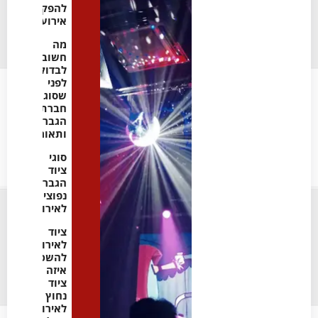
להפקת
אירועים
מה
חשוב
לבדוק
לפני
שסוגרים
חברת
הגברה
ותאורה
סוגי
ציוד
הגברה
נפוצים
לאירועים
ציוד
לאירועים
להשכרה:
איזה
ציוד
נחוץ
לאירועים