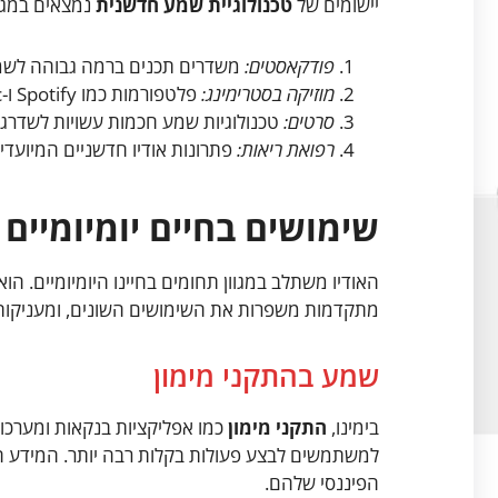
יישומים של
טכנולוגיית שמע חדשנית
נמצאים במגוו
פודקאסטים:
משדרים תכנים ברמה גבוהה לשמ
מוזיקה בסטרימינג:
פלטפורמות כמו Spotify ו-Apple Music מביאות חוויה מתקדמת.
סרטים:
טכנולוגיות שמע חכמות עשויות לשדרג א
רפואת ריאות:
פתרונות אודיו חדשניים המיועדי
שימושים בחיים יומיומיים
האודיו משתלב במגוון תחומים בחיינו היומיומיים. הו
מתקדמות משפרות את השימושים השונים, ומעניקות לח
שמע בהתקני מימון
בימינו,
התקני מימון
כמו אפליקציות בנקאות ומערכו
למשתמשים לבצע פעולות בקלות רבה יותר. המידע המו
הפיננסי שלהם.