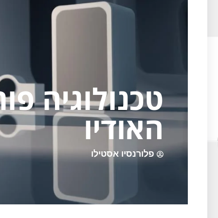
טכנולוגיה פור
האודיו
פלורנסיו אסטילו