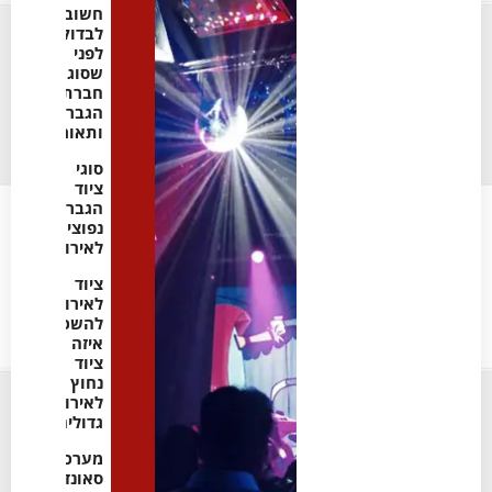
חשוב
לבדוק
לפני
שסוגרים
חברת
הגברה
ותאורה
סוגי
ציוד
הגברה
נפוצים
לאירועים
ציוד
לאירועים
להשכרה:
איזה
ציוד
נחוץ
לאירועים
גדולים
מערכות
סאונד