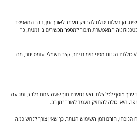
ולטים. ראשית, הן בעלות יכולת להחזיק מעמד לאורך זמן, דבר המאפשר
בטכנולוגיה המאפשרת חיבור למספר מכשירים בו זמנית, כך
היתרון הנוסף הוא בטיחות השימוש. סוללות V-Mount כוללות הגנות מפני חימום יתר, קצר חשמלי ועומס יתר, מה
 שמביאות ערך מוסף לכל צלם. היא נטענת תוך שעה אחת בלבד, ומגיעה
ך OLED המראה את המתח הנוכחי, הזרם וזמן השימוש הנותר, כך שאין צורך לנחש כמה