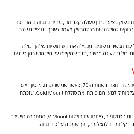
ת בשוק מציעות זמן פעולה קצר מדי, מחירים גבוהים או חוסר
זקוקים לסוללה שתוכל להחזיק מעמד לאורך יום צילום שלם.
עם מכשירים שונים, מגבילה את השימושיות שלהן ויכולה
יעות יכולות טעינה מהירה, דבר שמקשה על השימוש בהן בשטח.
סוללות V-Mount הפכו לפופולריות בשוק הצילום והוידאו. הן נוצרו בשנות ה-70, כאשר שני שותפים, אנטון ווילסון
וג'ורג' באואר, חיפשו פתרון טוב יותר לסוללות עבור מצלמות קולנוע. הם פיתחו את סוללת Gold Mount, שזכתה
לאחר מכן, מהנדסים סיניים, שלא רצו לשלם על רישיונות טכנולוגיים, פיתחו את סוללות V-Mount, המתחרה הישירה