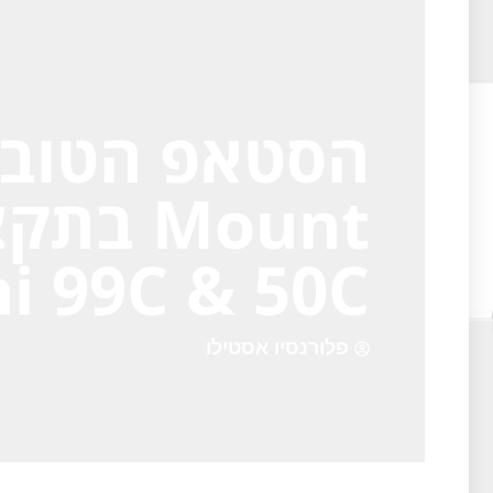
i 99C & 50C
פלורנסיו אסטילו