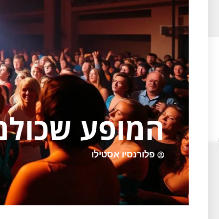
המופע שכולם 
פלורנסיו אסטילו