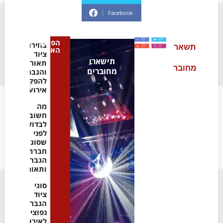
Facebook
הפוסט
בחירת
תשאר
האחרון
ציוד
תישארו
תאורה
מחובר
מחוברים
והגברה
להפקת
אירועים
מה
חשוב
לבדוק
לפני
שסוגרים
חברת
הגברה
ותאורה
סוגי
ציוד
הגברה
נפוצים
לאירועים